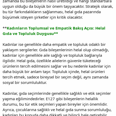
zamanda bu bileşenlerin nasıl üretildiği ve hangi standartlara
uygun olduğu da büyük bir önem taşıyacaktır. Stratejik olarak,
bu tür farkındalıkların sağlanması, helal gıda pazarında
büyümek isteyen şirketler için kritik olacaktır.
**
Kadınların Toplumsal ve Empatik Bakış Açısı: Helal
Gıda ve Topluluk Duygusu**
Kadınlar ise genellikle daha empatik ve topluluk odaklı bir
yaklaşım sergilerler. Gıda bileşenlerinin helal olup olmadığı,
kadınlar için genellikle aile sağlığı ve topluluk bağlarıyla
ilgilidir. Helal gıda, özellikle ailelerin güvenle tüketeceği
ürünlerin tercih edilmesini sağlar ve bu nedenle kadınlar için
daha büyük bir anlam taşır. Topluluk içinde, helal ürünleri
tercih etmek, sadece bireysel bir seçim değil, aynı zamanda
sosyal bir sorumluluktur.
Kadınlar, gıda seçimlerinde genellikle sağlıklı ve etik seçimler
yapma eğilimindedirler. E127 gibi bileşenlerin helallik
durumu, bu tür etik seçimleri yapan bireyler için önemlidir.
Ayrıca, çocuklarına sağlıklı ve helal gıda sunma sorumluluğu,
kadınları bu konuda daha dikkatli ve bilinçli hale getirebilir.