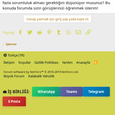
fazla sorumluluk alması gerektiğini düşünüyor musunuz? Bu
konuda forumda sizin görüşlerinizi öğrenmek isterim!
Cevap yazmak için giriş yap yada kayıt ol.
Facebook
Twitter
Reddit
Pinterest
Tumblr
WhatsApp
E-posta
Link
Paylaş:
İşletme
Türkçe (TR)
İletişim
Koşullar
Gizlilik Politikası
Yardım
Anasayfa
R
S
S
Forum software by XenForo™
© 2010-2019 XenForo Ltd.
Büyük Forum
Kalabalık Yalnızlık
💼 İŞ BİRLİĞİ:
WhatsApp
Teams
Telegram
E-Posta