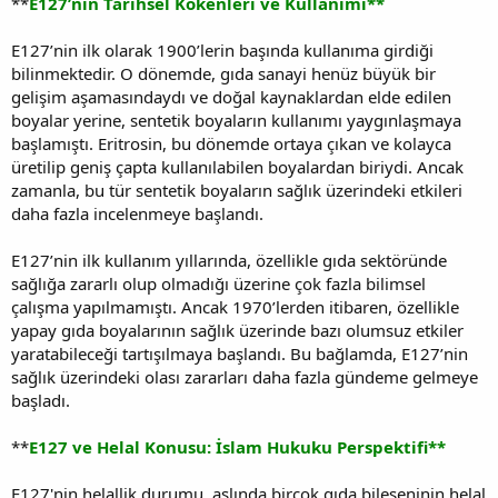
**
E127’nin Tarihsel Kökenleri ve Kullanımı**
E127’nin ilk olarak 1900’lerin başında kullanıma girdiği
bilinmektedir. O dönemde, gıda sanayi henüz büyük bir
gelişim aşamasındaydı ve doğal kaynaklardan elde edilen
boyalar yerine, sentetik boyaların kullanımı yaygınlaşmaya
başlamıştı. Eritrosin, bu dönemde ortaya çıkan ve kolayca
üretilip geniş çapta kullanılabilen boyalardan biriydi. Ancak
zamanla, bu tür sentetik boyaların sağlık üzerindeki etkileri
daha fazla incelenmeye başlandı.
E127’nin ilk kullanım yıllarında, özellikle gıda sektöründe
sağlığa zararlı olup olmadığı üzerine çok fazla bilimsel
çalışma yapılmamıştı. Ancak 1970’lerden itibaren, özellikle
yapay gıda boyalarının sağlık üzerinde bazı olumsuz etkiler
yaratabileceği tartışılmaya başlandı. Bu bağlamda, E127’nin
sağlık üzerindeki olası zararları daha fazla gündeme gelmeye
başladı.
**
E127 ve Helal Konusu: İslam Hukuku Perspektifi**
E127'nin helallik durumu, aslında birçok gıda bileşeninin helal