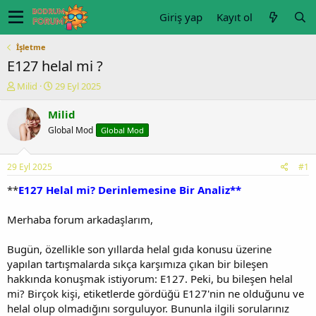
Giriş yap
Kayıt ol
İşletme
E127 helal mi ?
K
B
Milid
29 Eyl 2025
o
a
n
ş
Milid
u
l
Global Mod
Global Mod
y
a
u
n
b
g
29 Eyl 2025
#1
a
ı
ş
ç
**
E127 Helal mi? Derinlemesine Bir Analiz**
l
t
a
a
Merhaba forum arkadaşlarım,
t
r
a
i
Bugün, özellikle son yıllarda helal gıda konusu üzerine
n
h
yapılan tartışmalarda sıkça karşımıza çıkan bir bileşen
i
hakkında konuşmak istiyorum: E127. Peki, bu bileşen helal
mi? Birçok kişi, etiketlerde gördüğü E127'nin ne olduğunu ve
helal olup olmadığını sorguluyor. Bununla ilgili sorularınız