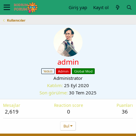
Giriş yap
Kayıt ol
Kullanıcılar
admin
Yetkili
Admin
Global Mod
Administrator
Katılım
25 Eyl 2020
Son görülme
30 Tem 2025
Mesajlar
Reaction score
Puanları
2,619
0
36
Bul