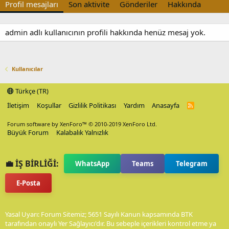
Profil mesajları
Son aktivite
Gönderiler
Hakkında
admin adlı kullanıcının profili hakkında henüz mesaj yok.
Kullanıcılar
Türkçe (TR)
İletişim
Koşullar
Gizlilik Politikası
Yardım
Anasayfa
R
S
S
Forum software by XenForo™
© 2010-2019 XenForo Ltd.
Büyük Forum
Kalabalık Yalnızlık
💼 İŞ BİRLİĞİ:
WhatsApp
Teams
Telegram
E-Posta
Yasal Uyarı: Forum Sitemiz; 5651 Sayılı Kanun kapsamında BTK
tarafından onaylı Yer Sağlayıcı'dır. Bu sebeple içerikleri kontrol etme ya